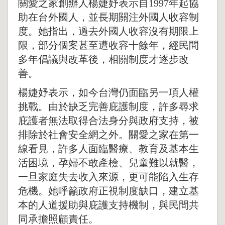
關愛之家創辦人楊婕妤表示自1997年起協
助在台外國人，並長期關注外國人收容制
度。她指出，過去外國人收容沒有期限上
限，部分個案甚至遭收容十餘年，經民間
多年倡議與改革後，相關制度才逐步改
善。
楊婕妤表示，如今台灣仍面臨另一項人權
挑戰。由於缺乏完善庇護制度，許多尋求
庇護者無法取得合法身分與政府支持，被
排除於社會安全網之外。關愛之家在第一
線看見，許多人面臨醫療、教育及基本生
活困境，孕婦不敢產檢、兒童難以就醫，
一旦家庭失去收入來源，更可能陷入生存
危機。她呼籲政府正視制度缺口，建立基
本的人道援助與庇護支持機制，與民間共
同承擔照顧責任。