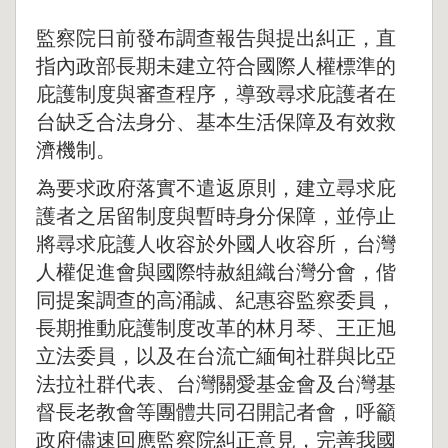
監察院日前發布調查報告與提出糾正，直
指內政部長期未建立符合國際人權標準的
庇護制度與審查程序，導致尋求庇護者在
台缺乏合法身分、基本生活保障及有效救
濟機制。
為要求政府落實不遣返原則，建立尋求庇
護者之居留制度與暫時身分保障，並停止
將尋求庇護人收容於外國人收容所，台灣
人權促進會與國際特赦組織台灣分會，偕
同提案調查的高涌誠、紀惠容監察委員，
長期推動庇護制度改革的林月琴、王正旭
立法委員，以及在台流亡緬甸社群與比亞
法拉社群代表、台灣關愛基金會及台灣基
督長老教會等團體共同召開記者會，呼籲
政府儘速回應監察院糾正意見，完善我國