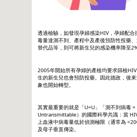
透過檢驗，如發現孕婦感染HIV，孕婦配
毒量達測不到、產程中及產後預防性投藥、
替代品等，則可將新生兒的感染機率降至2
2005年開始所有孕婦的產檢均要求篩檢H
生的新生兒也會預防投藥。因此德政，後來
象也開始轉型。
其實最重要的就是「U=U」「測不到病毒 = 不具傳
Untransmittable）的國際科學共識：
上血液中病毒量低於偵測極限（通常為 <200
及母子垂直傳染。