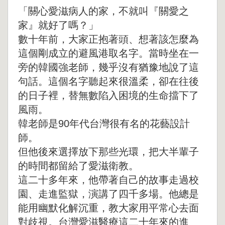
「關心愛滋病人的家，不就叫『關愛之
家』就好了嗎？」
數十年前，大家正抱著頭、想著該怎麼為
這個剛成立的避風港取名字。當時坐在一
旁的韓國強老師，幾乎沒有猶豫地說了這
句話。這個名字聽起來很溫柔，卻在往後
的日子裡，替無數陷入困境的生命擋下了
風雨。
韓老師是90年代台灣很有名的花藝設計
師。
但他後來選擇放下那些光環，把大半輩子
的時間都留給了愛滋衛教。
這二十多年來，他帶著自己的故事走過校
園、走進監獄，演講了四千多場。他總是
能用幽默化解沉重，教大家用平常心去面
對歧視。台灣愛滋醫療這二十年來的進